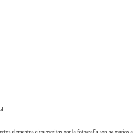
ol
tos elementos circunscritos por la fotografía son palmarios a l