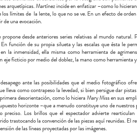
nes arquetípicas. Martínez incide en enfatizar –como lo hicier
los límites de la lente, lo que no se ve. En un efecto de orden 
 a partir de una evocación.
 propone desde anteriores series relativas al mundo natural. P
En función de su propia silueta y las escalas que ésta le per
s en la inmensidad, ella misma como herramienta de agrimens
 eje ficticio por medio del doblez, la mano como herramienta y, 
 desapego ante las posibilidades que el medio fotográfico ofr
e lleva como contrapeso la levedad, si bien persigue dar pistas 
primera desorientación, como lo hiciera Mary Miss en sus empl
supuesto horizonte –que a menudo constituye uno de nuestros 
o preciso. Los brillos que el espectador advierte rearticula
rrido trastocando la convención de las piezas aquí reunidas. El 
 extensión de las líneas proyectadas por las imágenes.