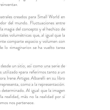
 reinventa».
teatrales creados para Small World en
dedor del mundo. Fluctuaciones entre
 la magia del concepto y el hechizo de
tales volumétricas que, al igual que la
mente comparte espacio y volumen con
de lo «imaginario» se ha vuelto tarea
 desde un sitio, así como una serie de
s utilizado «para referirnos tanto a un
ra Irene Artigas Albarelli en su libro
se representa, como a la representación.
o determinado. Al igual que la imagen
la realidad, más no la realidad por sí
 vemos nos pertenece.