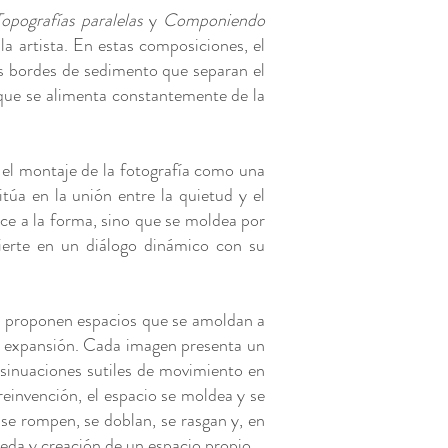
Topografías paralelas
y
Componiendo
la artista. En estas composiciones, el
os bordes de sedimento que separan el
 que se alimenta constantemente de la
r el montaje de la fotografía como una
úa en la unión entre la quietud y el
ce a la forma, sino que se moldea por
nvierte en un diálogo dinámico con su
es proponen espacios que se amoldan a
 y expansión. Cada imagen presenta un
nsinuaciones sutiles de movimiento en
reinvención, el espacio se moldea y se
 se rompen, se doblan, se rasgan y, en
eda y creación de un espacio propio.