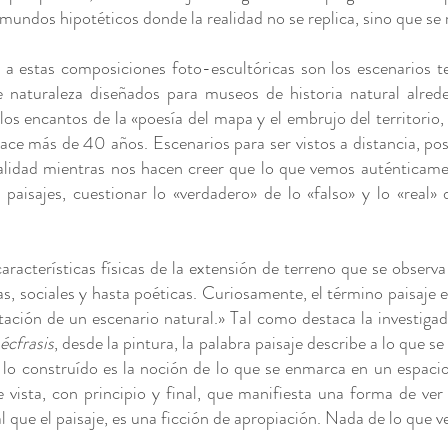
«mundos hipotéticos donde la realidad no se replica, sino que se
n a estas composiciones foto-escultóricas son los escenarios 
e naturaleza diseñados para museos de historia natural alre
los encantos de la «poesía del mapa y el embrujo del territorio,
hace más de 40 años. Escenarios para ser vistos a distancia, pos
ealidad mientras nos hacen creer que lo que vemos auténtica
paisajes, cuestionar lo «verdadero» de lo «falso» y lo «real» 
aracterísticas físicas de la extensión de terreno que se observa
cas, sociales y hasta poéticas. Curiosamente, el término paisaje e
ación de un escenario natural.» Tal como destaca la investigado
écfrasis
, desde la pintura, la palabra paisaje describe a lo que 
y lo construído es la noción de lo que se enmarca en un espaci
e vista, con principio y final, que manifiesta una forma de ver 
al que el paisaje, es una ficción de apropiación. Nada de lo que