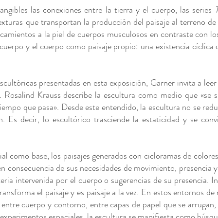
angibles las conexiones entre la tierra y el cuerpo, las series
xturas que transportan la producción del paisaje al terreno de 
rcamientos a la piel de cuerpos musculosos en contraste con l
 cuerpo y el cuerpo como paisaje propio: una existencia cíclica
cultóricas presentadas en esta exposición, Garner invita a lee
 Rosalind Krauss describe la escultura como medio que «se sit
tiempo que pasa». Desde este entendido, la escultura no se redu
. Es decir, lo escultórico trasciende la estaticidad y se co
ial como base, los paisajes generados con cicloramas de color
n en consecuencia de sus necesidades de movimiento, presencia
ria intervenida por el cuerpo o sugerencias de su presencia. I
ansforma el paisaje y es paisaje a la vez. En estos entornos de 
 entre cuerpo y contorno, entre capas de papel que se arrugan,
experimentos espaciales, la escultura se manifiesta como búsqu