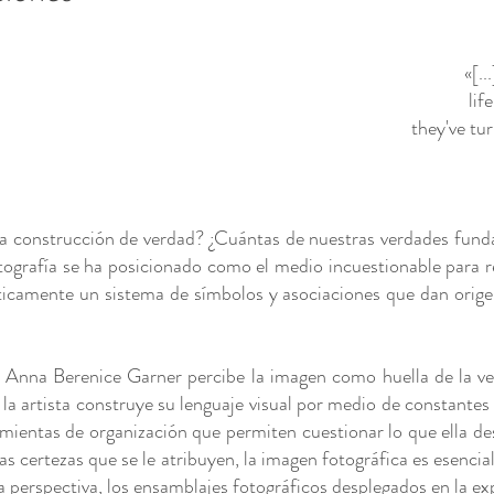
«[..
lif
they've tu
a construcción de verdad? ¿Cuántas de nuestras verdades fundac
ografía se ha posicionado como el medio incuestionable para re
ticamente un sistema de símbolos y asociaciones que dan orig
a, Anna Berenice Garner percibe la imagen como huella de la ve
la artista construye su lenguaje visual por medio de constante
amientas de organización que permiten cuestionar lo que ella de
las certezas que se le atribuyen, la imagen fotográfica es esenc
 perspectiva, los ensamblajes fotográficos desplegados en la exp